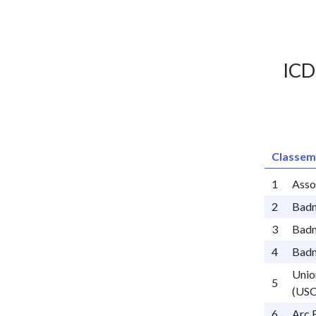
ICD
Classem
1
Asso
2
Badm
3
Badm
4
Badm
Unio
5
(USC
6
Arc 