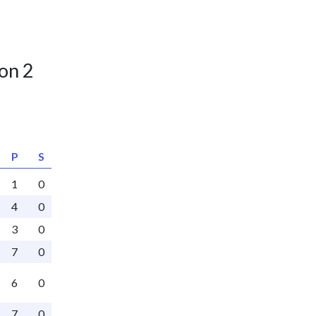
on 2
P
S
1
0
4
0
3
0
7
0
6
0
7
0