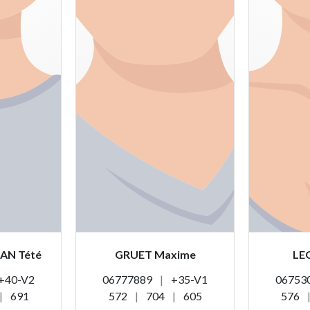
SAN Tété
GRUET Maxime
LE
+40-V2
06777889
|
+35-V1
06753
|
691
572
|
704
|
605
576