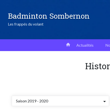
Aller
au
Badminton Sombernon
contenu
principal
Les frappés du volant
Actualités
No
Histor
Saison 2019 - 2020