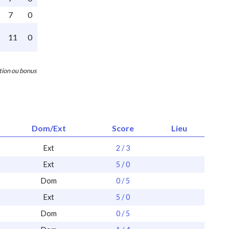
7
0
11
0
ction ou bonus
Dom/Ext
Score
Lieu
Ext
2 / 3
Ext
5 / 0
Dom
0 / 5
Ext
5 / 0
Dom
0 / 5