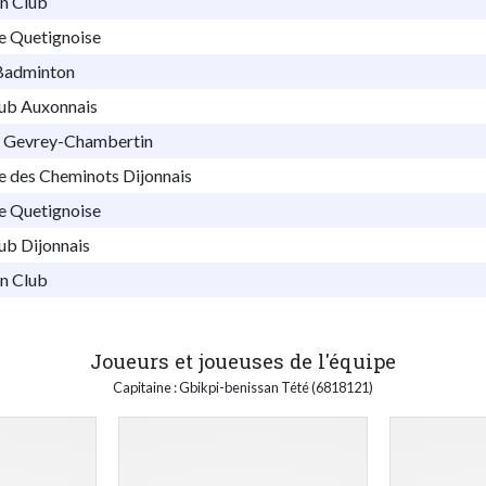
n Club
e Quetignoise
Badminton
ub Auxonnais
 Gevrey-Chambertin
e des Cheminots Dijonnais
e Quetignoise
ub Dijonnais
n Club
Joueurs et joueuses de l'équipe
Capitaine : Gbikpi-benissan Tété (6818121)