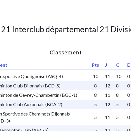
 21 Interclub départemental 21 Divisi
Classement
ent
Pts
J
G
E
c.sportive Quetignoise (ASQ-4)
10
11
10
0
inton Club Dijonnais (BCD-5)
8
12
8
0
inton de Gevrey-Chambertin (BGC-1)
8
11
8
0
inton Club Auxonnais (BCA-2)
5
12
5
0
n Sportive des Cheminots Dijonnais
5
11
5
0
D-3)
Badminton Club (ABC-3)
5
12
5
0