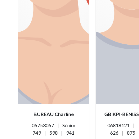
BUREAU Charline
GBIKPI-BENIS
06753067
|
Sénior
06818121
|
749
|
598
|
941
626
|
875