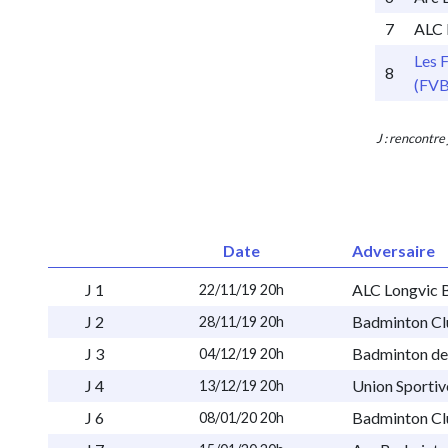
7
ALC 
Les 
8
(FVB
J : rencontre
Date
Adversaire
J 1
ALC Longvic 
22/11/19 20h
J 2
Badminton Cl
28/11/19 20h
J 3
Badminton de
04/12/19 20h
J 4
Union Sportiv
13/12/19 20h
J 6
Badminton Cl
08/01/20 20h