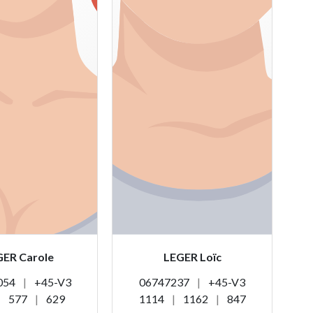
GER Carole
LEGER Loïc
054
|
+45-V3
06747237
|
+45-V3
|
577
|
629
1114
|
1162
|
847