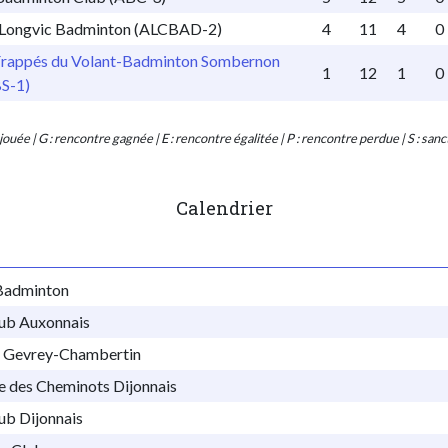
Longvic Badminton (ALCBAD-2)
4
11
4
0
Frappés du Volant-Badminton Sombernon
1
12
1
0
S-1)
 jouée | G : rencontre gagnée | E : rencontre égalitée | P : rencontre perdue | S : san
Calendrier
Badminton
ub Auxonnais
 Gevrey-Chambertin
e des Cheminots Dijonnais
ub Dijonnais