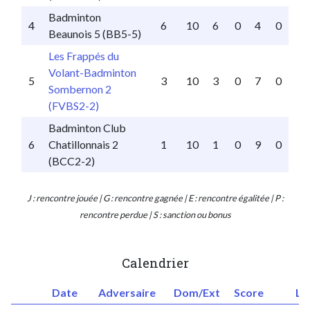
Badminton
4
6
10
6
0
4
0
Beaunois 5 (BB5-5)
Les Frappés du
Volant-Badminton
5
3
10
3
0
7
0
Sombernon 2
(FVBS2-2)
Badminton Club
6
Chatillonnais 2
1
10
1
0
9
0
(BCC2-2)
J : rencontre jouée | G : rencontre gagnée | E : rencontre égalitée | P :
rencontre perdue | S : sanction ou bonus
Calendrier
Date
Adversaire
Dom/Ext
Score
Li