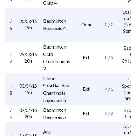
Clu
Club 4
Les Fr
du Vo
J
Badminton
20/03/15
Dom
2 / 3
Badmi
6
19h
Beaunois 4
Sombe
2
Badminton
Badmi
J
Club
25/03/15
Cl
Ext
0 / 5
7
20h
Chatillonnais
Chatill
2
2
Union
Uni
J
Sportive des
03/04/15
Sporti
Ext
4 / 1
8
19h
Cheminots
Chemi
Dijonn
Dijonnais 5
J
Badminton
09/04/15
Badmi
Ext
3 / 2
9
20h
Beaunois 5
Beaun
Les Fr
Arc
du Vo
J
17/04/15