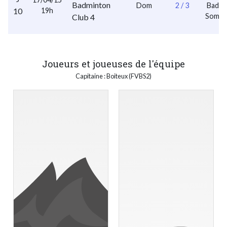
Badminton
Dom
2 / 3
Badmi
10
19h
Sombe
Club 4
2
Joueurs et joueuses de l'équipe
Capitaine : Boiteux (FVBS2)