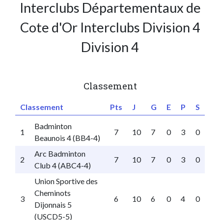
Interclubs Départementaux de
Cote d'Or Interclubs Division 4
Division 4
Classement
Classement
Pts
J
G
E
P
S
Badminton
1
7
10
7
0
3
0
Beaunois 4 (BB4-4)
Arc Badminton
2
7
10
7
0
3
0
Club 4 (ABC4-4)
Union Sportive des
Cheminots
3
6
10
6
0
4
0
Dijonnais 5
(USCD5-5)