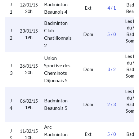
J
Badminton
12/01/15
Badmi
Ext
4 / 1
1
20h
Beaunois 4
Beaun
Les Fr
Badminton
du Vo
J
Club
23/01/15
Dom
5 / 0
Badmi
2
19h
Chatillonnais
Sombe
2
2
Les Fr
Union
du Vo
J
Sportive des
26/01/15
Dom
3 / 2
Badmi
3
20h
Cheminots
Sombe
Dijonnais 5
2
Les Fr
du Vo
J
Badminton
06/02/15
Dom
2 / 3
Badmi
4
19h
Beaunois 5
Sombe
2
Arc
Ar
J
11/02/15
Badminton
Ext
5 / 0
Badmi
5
20h