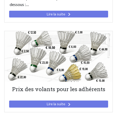
dessous :…
keyboard_arrow_right
Lire la suite
Prix des volants pour les adhérents
keyboard_arrow_right
Lire la suite