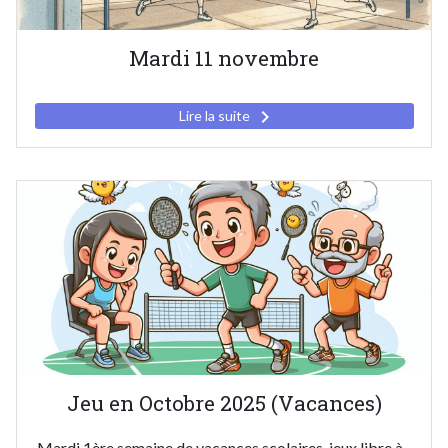
Mardi 11 novembre
keyboard_arrow_right
Lire la suite
Jeu en Octobre 2025 (Vacances)
Mardi 1ère semaine de vacances scolaires, jeux libre à