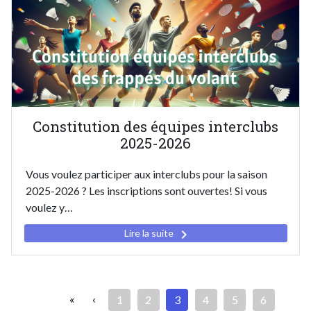
Constitution des équipes interclubs
2025-2026
Vous voulez participer aux interclubs pour la saison
2025-2026 ? Les inscriptions sont ouvertes! Si vous
voulez y…
keyboard_arrow_right
Lire la suite
Pagination
Première
«
Page
‹
Page
1
Page
2
Page
3
Page
4
Page
5
Page
6